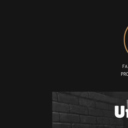
FA
PR
U