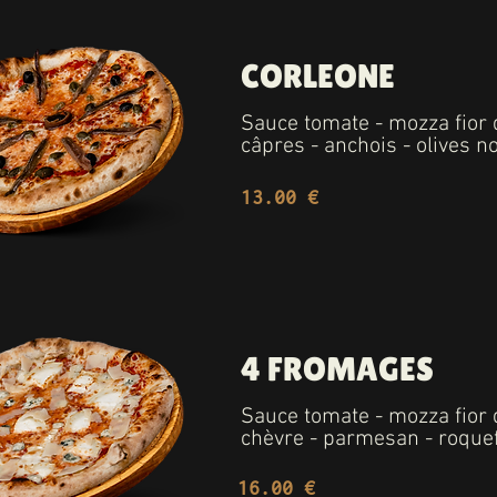
CORLEONE
Sauce tomate - mozza fior di
câpres - anchois - olives n
13.00 €
4 FROMAGES
Sauce tomate - mozza fior di
chèvre - parmesan - roque
16.00 €