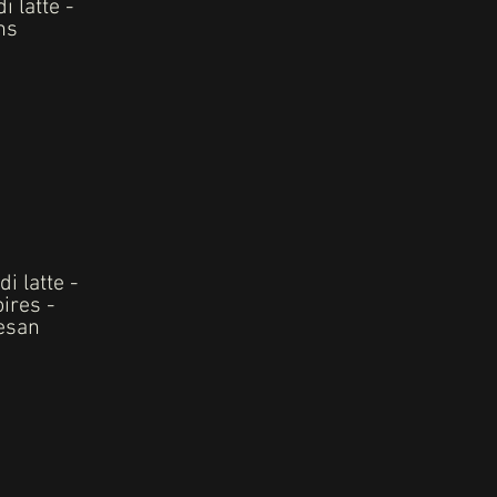
 latte -
ns
i latte -
ires -
mesan