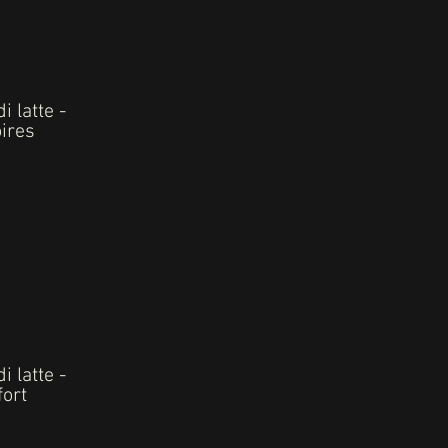
 latte -
oires
 latte -
fort