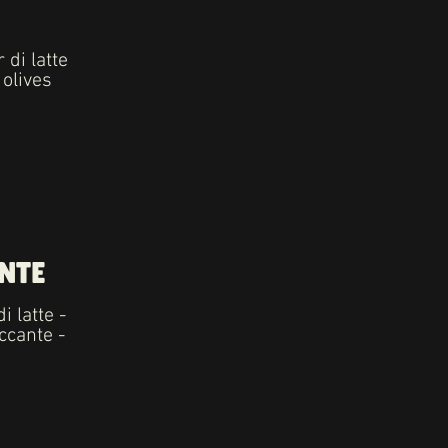
 di latte
 olives
NTE
 latte -
ccante -