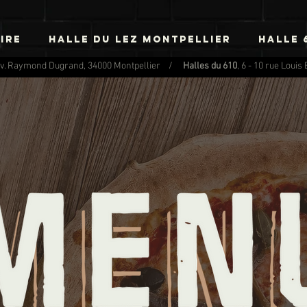
IRE
HALLE DU LEZ MONTPELLIER
HALLE 
Av. Raymond Dugrand, 34000 Montpellier /
Halles du 610
, 6 - 10 rue Loui