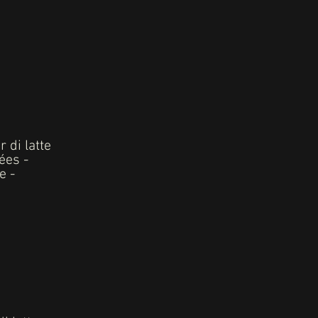
 di latte
ées -
e -