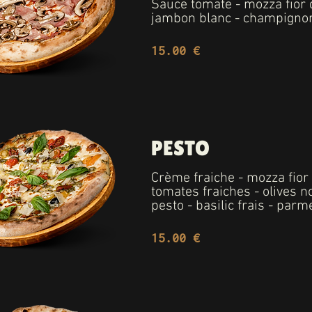
Sauce tomate - mozza fior di
jambon blanc - champigno
15.00 €
PESTO
Crème fraiche - mozza fior d
tomates fraiches - olives no
pesto - basilic frais - par
15.00 €