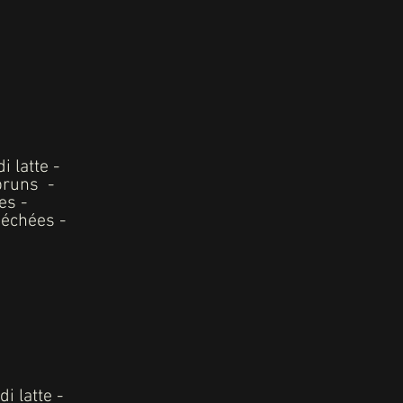
 latte -
bruns -
es -
séchées -
i latte -