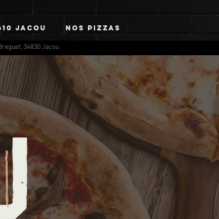
610 JACOU
Nos Pizzas
s Breguet, 34830 Jacou